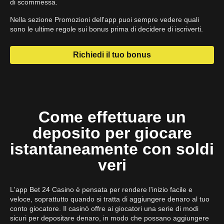
di scommessa.
Nella sezione Promozioni dell'app puoi sempre vedere quali
sono le ultime regole sui bonus prima di decidere di iscriverti.
Richiedi il tuo bonus
Come effettuare un
deposito per giocare
istantaneamente con soldi
veri
L'app Bet 24 Casino è pensata per rendere l'inizio facile e
veloce, soprattutto quando si tratta di aggiungere denaro al tuo
conto giocatore. Il casinò offre ai giocatori una serie di modi
sicuri per depositare denaro, in modo che possano aggiungere