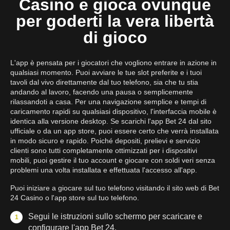
Casino e gioca ovunque
per goderti la vera libertà
di gioco
L'app è pensata per i giocatori che vogliono entrare in azione in
qualsiasi momento. Puoi avviare le tue slot preferite e i tuoi
tavoli dal vivo direttamente dal tuo telefono, sia che tu stia
andando al lavoro, facendo una pausa o semplicemente
rilassandoti a casa. Per una navigazione semplice e tempi di
caricamento rapidi su qualsiasi dispositivo, l'interfaccia mobile è
identica alla versione desktop. Se scarichi l'app Bet 24 dal sito
ufficiale o da un app store, puoi essere certo che verrà installata
in modo sicuro e rapido. Poiché depositi, prelievi e servizio
clienti sono tutti completamente ottimizzati per i dispositivi
mobili, puoi gestire il tuo account e giocare con soldi veri senza
problemi una volta installata e effettuata l'accesso all'app.
Puoi iniziare a giocare sul tuo telefono visitando il sito web di Bet
24 Casino o l'app store sul tuo telefono.
Segui le istruzioni sullo schermo per scaricare e
configurare l'app Bet 24.