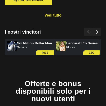
Vedi tutto
I nostri vincitori
Six Million Dollar Man
Baccarat Pro Series
Senator
Plocek
463€
18€
Offerte e bonus
disponibili solo per i
nuovi utenti