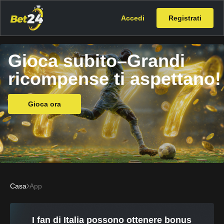
Accedi
Registrati
Gioca subito–Grandi
ricompense ti aspettano!
Gioca ora
Casa
App
I fan di Italia possono ottenere bonus