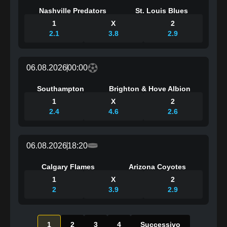
Nashville Predators
St. Louis Blues
1
X
2
2.1
3.8
2.9
06.08.2026
00:00
Southampton
Brighton & Hove Albion
1
X
2
2.4
4.6
2.6
06.08.2026
18:20
Calgary Flames
Arizona Coyotes
1
X
2
2
3.9
2.9
1
2
3
4
Successivo