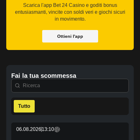
Scarica l'app Bet 24 Casino e goditi bonus
entusiasmanti, vincite con soldi veri e giochi sicuri
in movimento.
Ottieni l'app
Fai la tua scommessa
Tutto
06.08.2026
13:10