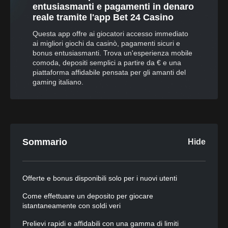
entusiasmanti e pagamenti in denaro
reale tramite l'app Bet 24 Casino
Questa app offre ai giocatori accesso immediato
ai migliori giochi da casinò, pagamenti sicuri e
bonus entusiasmanti. Trova un'esperienza mobile
comoda, depositi semplici a partire da € e una
piattaforma affidabile pensata per gli amanti del
gaming italiano.
Sommario
Hide
Offerte e bonus disponibili solo per i nuovi utenti
Come effettuare un deposito per giocare
istantaneamente con soldi veri
Prelievi rapidi e affidabili con una gamma di limiti