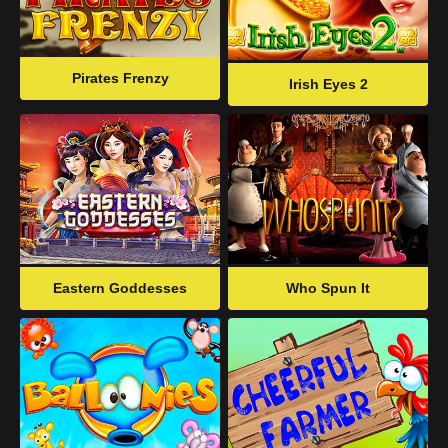
Pirates Frenzy
Irish Eyes 2
Eastern Goddesses
Who Spun It