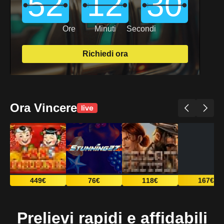
52
12
29
Ore
Minuti
Secondi
Richiedi ora
Ora Vincere
449€
76€
118€
167€
Prelievi rapidi e affidabili