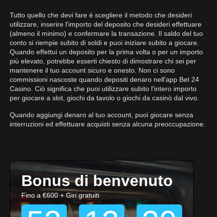
Tutto quello che devi fare è scegliere il metodo che desideri
utilizzare, inserire l'importo del deposito che desideri effettuare
(almeno il minimo) e confermare la transazione. Il saldo del tuo
conto si riempie subito di soldi e puoi iniziare subito a giocare.
Quando effettui un deposito per la prima volta o per un importo
più elevato, potrebbe esserti chiesto di dimostrare chi sei per
mantenere il tuo account sicuro e onesto. Non ci sono
commissioni nascoste quando depositi denaro nell'app Bet 24
Casino. Ciò significa che puoi utilizzare subito l'intero importo
per giocare a slot, giochi da tavolo o giochi da casinò dal vivo.
Quando aggiungi denaro al tuo account, puoi giocare senza
interruzioni ed effettuare acquisti senza alcuna preoccupazione.
Bonus di benvenuto
Fino a €600 + Giri gratuiti