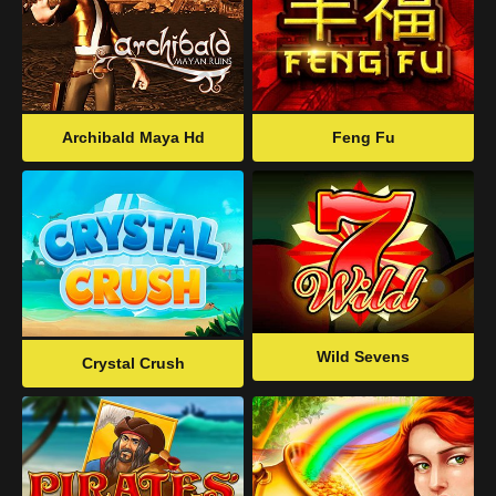
Archibald Maya Hd
Feng Fu
Wild Sevens
Easter Eggs