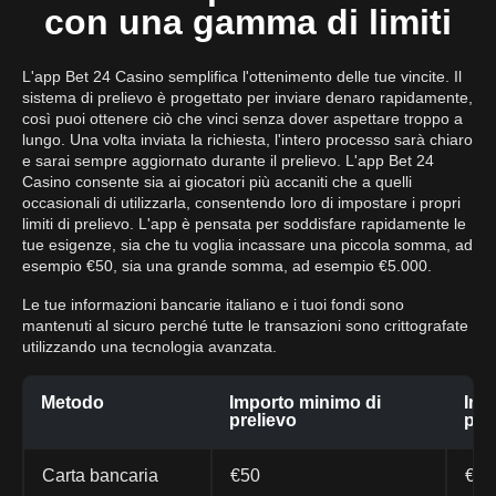
con una gamma di limiti
L'app Bet 24 Casino semplifica l'ottenimento delle tue vincite. Il
sistema di prelievo è progettato per inviare denaro rapidamente,
così puoi ottenere ciò che vinci senza dover aspettare troppo a
lungo. Una volta inviata la richiesta, l'intero processo sarà chiaro
e sarai sempre aggiornato durante il prelievo. L'app Bet 24
Casino consente sia ai giocatori più accaniti che a quelli
occasionali di utilizzarla, consentendo loro di impostare i propri
limiti di prelievo. L'app è pensata per soddisfare rapidamente le
tue esigenze, sia che tu voglia incassare una piccola somma, ad
esempio €50, sia una grande somma, ad esempio €5.000.
Le tue informazioni bancarie italiano e i tuoi fondi sono
mantenuti al sicuro perché tutte le transazioni sono crittografate
utilizzando una tecnologia avanzata.
Metodo
Importo minimo di
Imp
prelievo
pre
Carta bancaria
€50
€2.