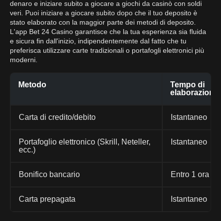
denaro e iniziare subito a giocare a giochi da casinò con soldi
veri. Puoi iniziare a giocare subito dopo che il tuo deposito è
stato elaborato con la maggior parte dei metodi di deposito.
L'app Bet 24 Casino garantisce che la tua esperienza sia fluida
e sicura fin dall'inizio, indipendentemente dal fatto che tu
preferisca utilizzare carte tradizionali o portafogli elettronici più
moderni.
Metodo
Tempo di
elaborazione
Carta di credito/debito
Istantaneo
Portafoglio elettronico (Skrill, Neteller,
Istantaneo
ecc.)
Bonifico bancario
Entro 1 ora
Carta prepagata
Istantaneo