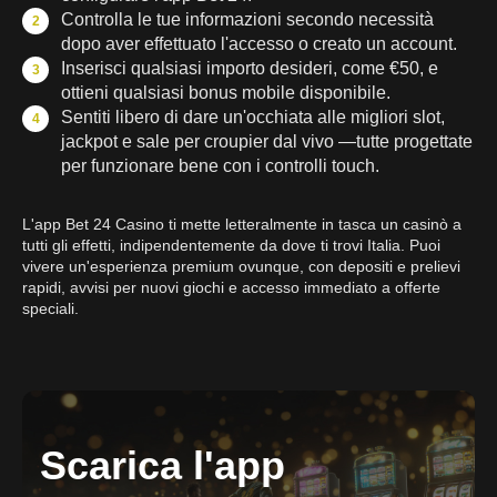
Controlla le tue informazioni secondo necessità
dopo aver effettuato l'accesso o creato un account.
Inserisci qualsiasi importo desideri, come €50, e
ottieni qualsiasi bonus mobile disponibile.
Sentiti libero di dare un'occhiata alle migliori slot,
jackpot e sale per croupier dal vivo —tutte progettate
per funzionare bene con i controlli touch.
L'app Bet 24 Casino ti mette letteralmente in tasca un casinò a
tutti gli effetti, indipendentemente da dove ti trovi Italia. Puoi
vivere un'esperienza premium ovunque, con depositi e prelievi
rapidi, avvisi per nuovi giochi e accesso immediato a offerte
speciali.
Scarica l'app