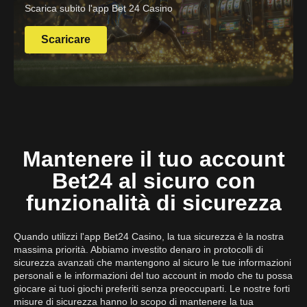
Scarica subito l'app Bet 24 Casino
Scaricare
Mantenere il tuo account
Bet24 al sicuro con
funzionalità di sicurezza
Quando utilizzi l'app Bet24 Casino, la tua sicurezza è la nostra
massima priorità. Abbiamo investito denaro in protocolli di
sicurezza avanzati che mantengono al sicuro le tue informazioni
personali e le informazioni del tuo account in modo che tu possa
giocare ai tuoi giochi preferiti senza preoccuparti. Le nostre forti
misure di sicurezza hanno lo scopo di mantenere la tua