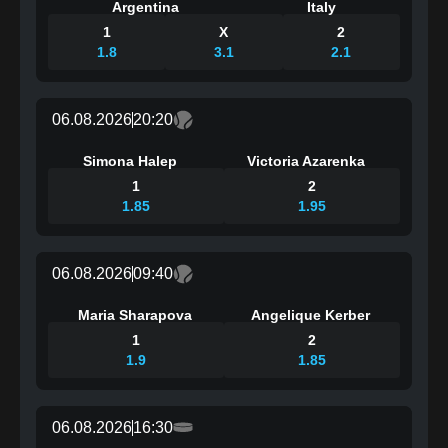
Argentina
Italy
1
X
2
1.8
3.1
2.1
06.08.2026
20:20
Simona Halep
Victoria Azarenka
1
2
1.85
1.95
06.08.2026
09:40
Maria Sharapova
Angelique Kerber
1
2
1.9
1.85
06.08.2026
16:30