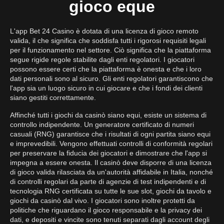
gioco eque
L'app Bet 24 Casino è dotata di una licenza di gioco remoto
valida, il che significa che soddisfa tutti i rigorosi requisiti legali
per il funzionamento nel settore. Ciò significa che la piattaforma
segue rigide regole stabilite dagli enti regolatori. I giocatori
possono essere certi che la piattaforma è onesta e che i loro
dati personali sono al sicuro. Gli enti regolatori garantiscono che
l'app sia un luogo sicuro in cui giocare e che i fondi dei clienti
siano gestiti correttamente.
Affinché tutti i giochi da casinò siano equi, esiste un sistema di
controllo indipendente. Un generatore certificato di numeri
casuali (RNG) garantisce che i risultati di ogni partita siano equi
e imprevedibili. Vengono effettuati controlli di conformità regolari
per preservare la fiducia dei giocatori e dimostrare che l'app si
impegna a essere onesta. Il casinò deve disporre di una licenza
di gioco valida rilasciata da un'autorità affidabile in Italia, nonché
di controlli regolari da parte di agenzie di test indipendenti e di
tecnologia RNG certificata su tutte le sue slot, giochi da tavolo e
giochi da casinò dal vivo. I giocatori sono inoltre protetti da
politiche che riguardano il gioco responsabile e la privacy dei
dati, e depositi e vincite sono tenuti separati dagli account degli