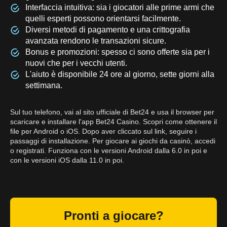
Interfaccia intuitiva: sia i giocatori alle prime armi che
quelli esperti possono orientarsi facilmente.
Diversi metodi di pagamento e una crittografia
avanzata rendono le transazioni sicure.
Bonus e promozioni: spesso ci sono offerte sia per i
nuovi che per i vecchi utenti.
L'aiuto è disponibile 24 ore al giorno, sette giorni alla
settimana.
Sul tuo telefono, vai al sito ufficiale di Bet24 e usa il browser per
scaricare e installare l'app Bet24 Casino. Scopri come ottenere il
file per Android o iOS. Dopo aver cliccato sul link, seguire i
passaggi di installazione. Per giocare ai giochi da casinò, accedi
o registrati. Funziona con le versioni Android dalla 6.0 in poi e
con le versioni iOS dalla 11.0 in poi.
Pronti a giocare?