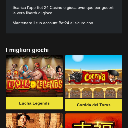
Scarica l'app Bet 24 Casino e gioca ovunque per goderti
la vera libertà di gioco
Mantenere il tuo account Bet24 al sicuro con
funzionalità di sicurezza
Licenze e credenziali di gioco eque
Recensione dell'app Bet 24 Casino
I migliori giochi
Lucha Legends
Corrida del Toros