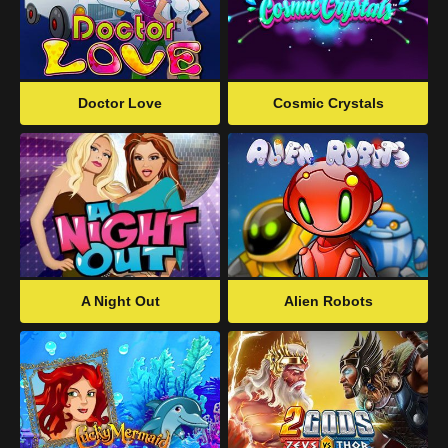
Doctor Love
Cosmic Crystals
A Night Out
Alien Robots