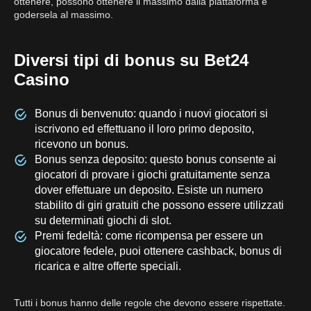
ottenere, possono ottenere il massimo dalla piattaforma e
godersela al massimo.
Diversi tipi di bonus su Bet24
Casino
Bonus di benvenuto: quando i nuovi giocatori si
iscrivono ed effettuano il loro primo deposito,
ricevono un bonus.
Bonus senza deposito: questo bonus consente ai
giocatori di provare i giochi gratuitamente senza
dover effettuare un deposito. Esiste un numero
stabilito di giri gratuiti che possono essere utilizzati
su determinati giochi di slot.
Premi fedeltà: come ricompensa per essere un
giocatore fedele, puoi ottenere cashback, bonus di
ricarica e altre offerte speciali.
Tutti i bonus hanno delle regole che devono essere rispettate.