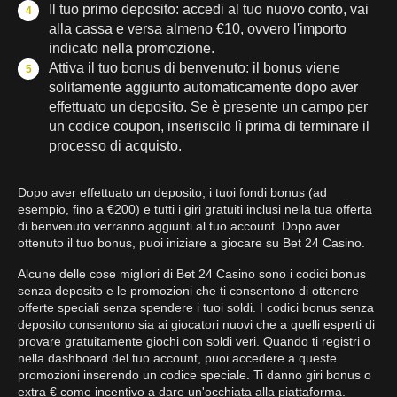
Il tuo primo deposito: accedi al tuo nuovo conto, vai
alla cassa e versa almeno €10, ovvero l'importo
indicato nella promozione.
Attiva il tuo bonus di benvenuto: il bonus viene
solitamente aggiunto automaticamente dopo aver
effettuato un deposito. Se è presente un campo per
un codice coupon, inseriscilo lì prima di terminare il
processo di acquisto.
Dopo aver effettuato un deposito, i tuoi fondi bonus (ad
esempio, fino a €200) e tutti i giri gratuiti inclusi nella tua offerta
di benvenuto verranno aggiunti al tuo account. Dopo aver
ottenuto il tuo bonus, puoi iniziare a giocare su Bet 24 Casino.
Alcune delle cose migliori di Bet 24 Casino sono i codici bonus
senza deposito e le promozioni che ti consentono di ottenere
offerte speciali senza spendere i tuoi soldi. I codici bonus senza
deposito consentono sia ai giocatori nuovi che a quelli esperti di
provare gratuitamente giochi con soldi veri. Quando ti registri o
nella dashboard del tuo account, puoi accedere a queste
promozioni inserendo un codice speciale. Ti danno giri bonus o
extra € come incentivo a dare un'occhiata alla piattaforma.