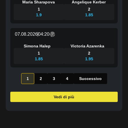
Maria Sharapova
Angelique Kerber
1
2
1.9
1.85
07.08.2026
04:20
Simona Halep
Victoria Azarenka
1
2
1.85
1.95
1
2
3
4
Successivo
Vedi di più