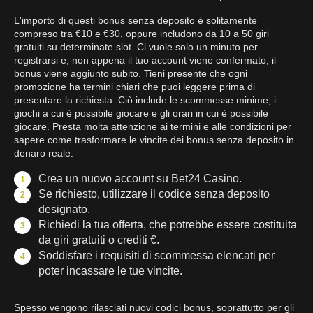
L'importo di questi bonus senza deposito è solitamente
compreso tra €10 e €30, oppure includono da 10 a 50 giri
gratuiti su determinate slot. Ci vuole solo un minuto per
registrarsi e, non appena il tuo account viene confermato, il
bonus viene aggiunto subito. Tieni presente che ogni
promozione ha termini chiari che puoi leggere prima di
presentare la richiesta. Ciò include le scommesse minime, i
giochi a cui è possibile giocare e gli orari in cui è possibile
giocare. Presta molta attenzione ai termini e alle condizioni per
sapere come trasformare le vincite dei bonus senza deposito in
denaro reale.
Crea un nuovo account su Bet24 Casino.
Se richiesto, utilizzare il codice senza deposito
designato.
Richiedi la tua offerta, che potrebbe essere costituita
da giri gratuiti o crediti €.
Soddisfare i requisiti di scommessa elencati per
poter incassare le tue vincite.
Spesso vengono rilasciati nuovi codici bonus, soprattutto per gli