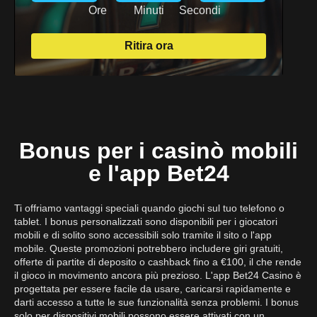
Ore
Minuti
Secondi
Ritira ora
Bonus per i casinò mobili
e l'app Bet24
Ti offriamo vantaggi speciali quando giochi sul tuo telefono o
tablet. I bonus personalizzati sono disponibili per i giocatori
mobili e di solito sono accessibili solo tramite il sito o l'app
mobile. Queste promozioni potrebbero includere giri gratuiti,
offerte di partite di deposito o cashback fino a €100, il che rende
il gioco in movimento ancora più prezioso. L'app Bet24 Casino è
progettata per essere facile da usare, caricarsi rapidamente e
darti accesso a tutte le sue funzionalità senza problemi. I bonus
solo per dispositivi mobili possono essere attivati con un