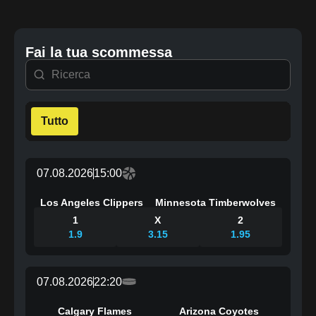
Fai la tua scommessa
Tutto
07.08.2026
15:00
Los Angeles Clippers
Minnesota Timberwolves
1
X
2
1.9
3.15
1.95
07.08.2026
22:20
Calgary Flames
Arizona Coyotes