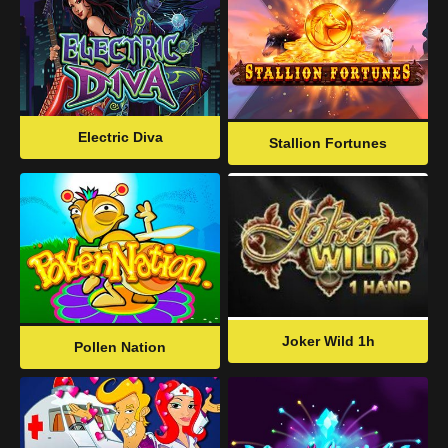
Electric Diva
Stallion Fortunes
Joker Wild 1h
Pollen Nation